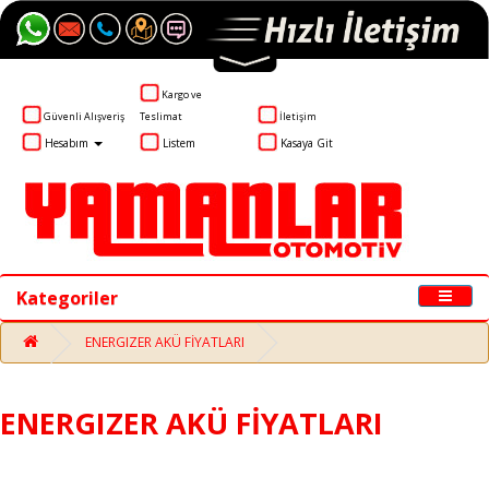
Kargo ve
Güvenli Alışveriş
Teslimat
İletişim
Hesabım
Listem
Kasaya Git
Kategoriler
ENERGIZER AKÜ FİYATLARI
ENERGIZER AKÜ FİYATLARI