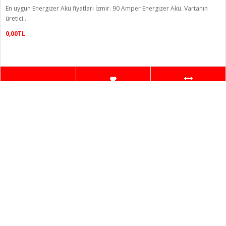
En uygun Energizer Akü fiyatları İzmir. 90 Amper Energizer Akü. Vartanın
üretici..
0,00TL
Gösterilen: 1 ile 6 arası, toplam: 6 (1 Sayfa)