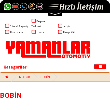
Kargo ve
Güvenli Alışveriş
Teslimat
İletişim
Hesabım
Listem
Kasaya Git
Kategoriler
MOTOR
BOBİN
BOBİN